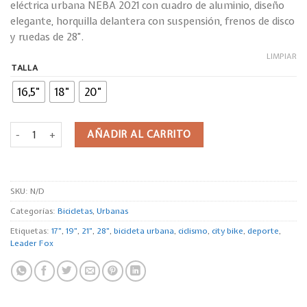
eléctrica urbana NEBA 2021 con cuadro de aluminio, diseño
elegante, horquilla delantera con suspensión, frenos de disco
y ruedas de 28”.
LIMPIAR
TALLA
16,5"
18"
20"
Leader Fox NEBA, 2021-2 cantidad
AÑADIR AL CARRITO
SKU:
N/D
Categorías:
Bicicletas
,
Urbanas
Etiquetas:
17"
,
19"
,
21"
,
28"
,
bicicleta urbana
,
ciclismo
,
city bike
,
deporte
,
Leader Fox