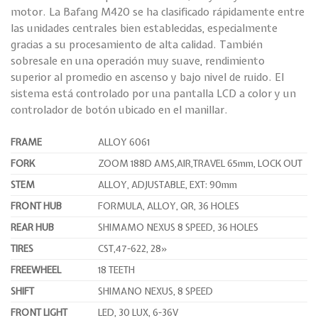
motor. La Bafang M420 se ha clasificado rápidamente entre
las unidades centrales bien establecidas, especialmente
gracias a su procesamiento de alta calidad. También
sobresale en una operación muy suave, rendimiento
superior al promedio en ascenso y bajo nivel de ruido. El
sistema está controlado por una pantalla LCD a color y un
controlador de botón ubicado en el manillar.
FRAME
ALLOY 6061
FORK
ZOOM 188D AMS,AIR,TRAVEL 65mm, LOCK OUT
STEM
ALLOY, ADJUSTABLE, EXT: 90mm
FRONT HUB
FORMULA, ALLOY, QR, 36 HOLES
REAR HUB
SHIMAMO NEXUS 8 SPEED, 36 HOLES
TIRES
CST,47-622, 28»
FREEWHEEL
18 TEETH
SHIFT
SHIMANO NEXUS, 8 SPEED
FRONT LIGHT
LED, 30 LUX, 6-36V