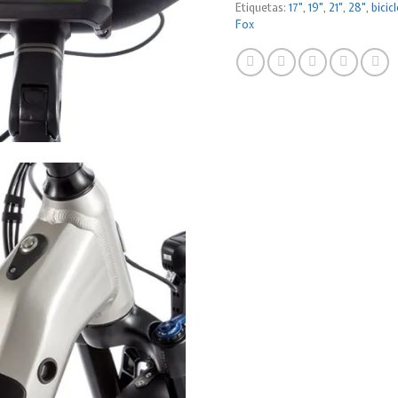
Etiquetas:
17"
,
19"
,
21"
,
28"
,
bicic
Fox