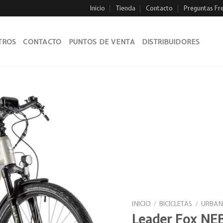
Inicio
Tienda
Contacto
Preguntas Fr
TROS
CONTACTO
PUNTOS DE VENTA
DISTRIBUIDORES
Añadir
a la
lista
de
deseos
INICIO
/
BICICLETAS
/
URBAN
Leader Fox NE