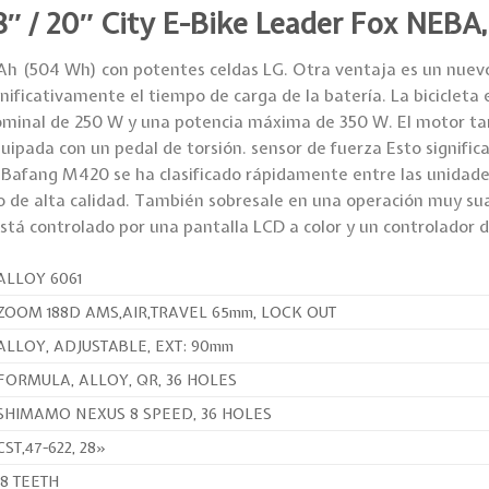
18″ / 20″ City E-Bike Leader Fox NEBA
4 Ah (504 Wh) con potentes celdas LG. Otra ventaja es un nuev
gnificativamente el tiempo de carga de la batería. La biciclet
minal de 250 W y una potencia máxima de 350 W. El motor ta
ipada con un pedal de torsión. sensor de fuerza Esto signific
a Bafang M420 se ha clasificado rápidamente entre las unidade
 de alta calidad. También sobresale en una operación muy sua
está controlado por una pantalla LCD a color y un controlador 
ALLOY 6061
ZOOM 188D AMS,AIR,TRAVEL 65mm, LOCK OUT
ALLOY, ADJUSTABLE, EXT: 90mm
FORMULA, ALLOY, QR, 36 HOLES
SHIMAMO NEXUS 8 SPEED, 36 HOLES
CST,47-622, 28»
18 TEETH