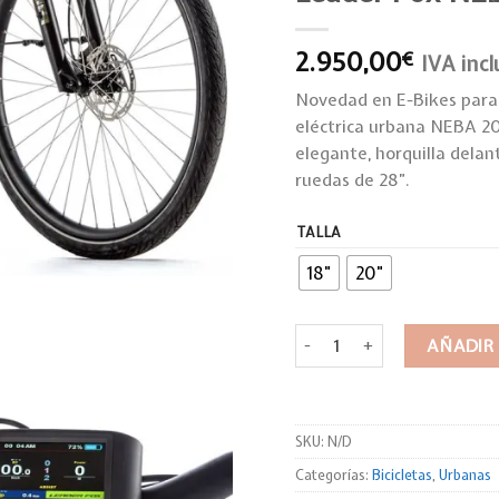
2.950,00
€
IVA incl
Novedad en E-Bikes para 
eléctrica urbana NEBA 20
elegante, horquilla delan
ruedas de 28”.
TALLA
18"
20"
Leader Fox NEBA / 2021-4 c
AÑADIR
SKU:
N/D
Categorías:
Bicicletas
,
Urbanas