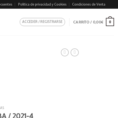
ecuentes
Política de privacidad y Cookies
Condiciones de Venta
ACCEDER / REGISTRARSE
CARRITO /
0,00
€
0
AS
BA / 2021-4