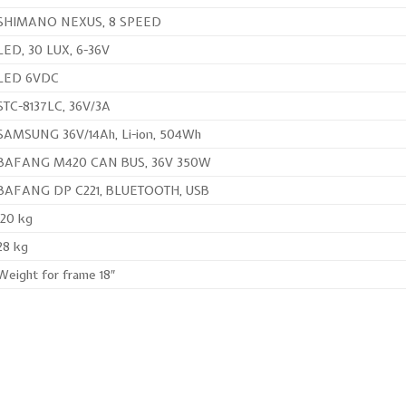
SHIMANO NEXUS, 8 SPEED
LED, 30 LUX, 6-36V
LED 6VDC
STC-8137LC, 36V/3A
SAMSUNG 36V/14Ah, Li-ion, 504Wh
BAFANG M420 CAN BUS, 36V 350W
BAFANG DP C221, BLUETOOTH, USB
120 kg
28 kg
Weight for frame 18″