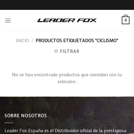
Skip
to
content
0
INICIO
/
PRODUCTOS ETIQUETADOS “CICLISMO”
FILTRAR
No se han encontrado productos que coincidan con tu
selección.
SOBRE NOSOTROS
Leader Fox España es el Distribuidor oficial de la prestigiosa