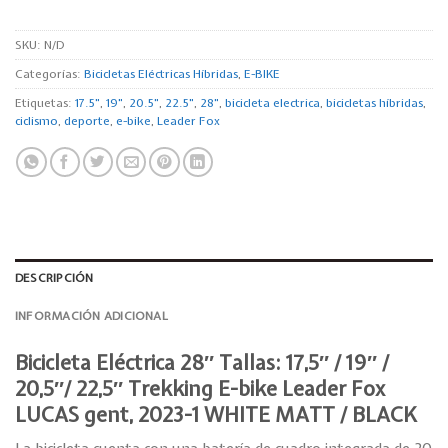
SKU:
N/D
Categorías:
Bicicletas Eléctricas Híbridas
,
E-BIKE
Etiquetas:
17.5"
,
19"
,
20.5"
,
22.5"
,
28"
,
bicicleta electrica
,
bicicletas híbridas
,
ciclismo
,
deporte
,
e-bike
,
Leader Fox
DESCRIPCIÓN
INFORMACIÓN ADICIONAL
Bicicleta Eléctrica 28″ Tallas: 17,5″ / 19″ /
20,5″/ 22,5″ Trekking E-bike Leader Fox
LUCAS gent, 2023-1 WHITE MATT / BLACK