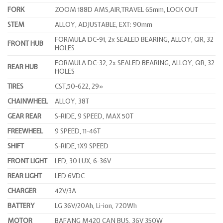
FORK
ZOOM 188D AMS,AIR,TRAVEL 65mm, LOCK OUT
STEM
ALLOY, ADJUSTABLE, EXT: 90mm
FORMULA DC-91, 2x SEALED BEARING, ALLOY, QR, 32
FRONT HUB
HOLES
FORMULA DC-32, 2x SEALED BEARING, ALLOY, QR, 32
REAR HUB
HOLES
TIRES
CST,50-622, 29»
CHAINWHEEL
ALLOY, 38T
GEAR REAR
S-RIDE, 9 SPEED, MAX 50T
FREEWHEEL
9 SPEED, 11-46T
SHIFT
S-RIDE, 1X9 SPEED
FRONT LIGHT
LED, 30 LUX, 6-36V
REAR LIGHT
LED 6VDC
CHARGER
42V/3A
BATTERY
LG 36V/20Ah, Li-ion, 720Wh
MOTOR
BAFANG M420 CAN BUS, 36V 350W