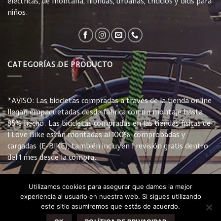
eléctricas, de montaña, híbridas, urbanas, triciclos y bicis para
niños.
CATEGORÍAS DE PRODUCTO
*AVISO: Las bicicletas compradas a través de la tienda online
llegan empaquetadas desde fabrica con un montaje hasta
85% hecho. Las bicicletas compradas en las tiendas físicas de
I Love Bike están montadas al 100%, comprobadas y
cargadas (E-BIKE), también incluyen 1 revisión gratis dentro
del 1 mes desde la compra.
Utilizamos cookies para asegurar que damos la mejor
experiencia al usuario en nuestra web. Si sigues utilizando
este sitio asumiremos que estás de acuerdo.
INICIO
TIENDA
CONTACTO
PREGUNTAS FRECUENTES
POLÍTICA DE PRIVACIDAD Y COOKIES
CONDICIONES DE VENTA