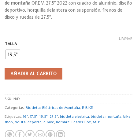
de montaña
OREM 27,5″ 2022 con cuadro de aluminio, diseño
deportivo, horquilla delantera con suspensión, frenos de
disco y ruedas de 27,5″.
LIMPIAR
TALLA
19,5"
AÑADIR AL CARRITO
SKU:
N/D
Categorías:
Bicicletas Eléctricas de Montaña
,
E-BIKE
Etiquetas:
16"
,
17.5"
,
19.5"
,
27.5"
,
bicicleta electrica
,
bicicleta montaña
,
bike
shop
,
ciclista
,
deporte
,
e-bike
,
hombre
,
Leader Fox
,
MTB