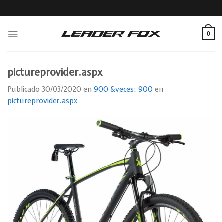
Skip
to
content
0
pictureprovider.aspx
Publicado
30/03/2020
en
900 &veces; 900
en
pictureprovider.aspx