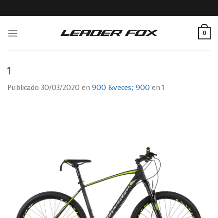
Skip
to
content
0
1
Publicado
30/03/2020
en
900 &veces; 900
en
1