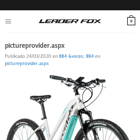
Skip
to
content
0
pictureprovider.aspx
Publicado
24/03/2020
en
884 &veces; 884
en
pictureprovider.aspx