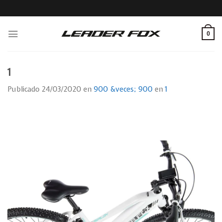
Skip
to
content
0
1
Publicado
24/03/2020
en
900 &veces; 900
en
1