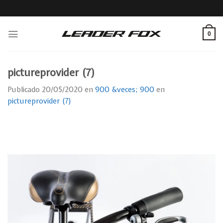
Skip
to
content
0
pictureprovider (7)
Publicado
20/05/2020
en
900 &veces; 900
en
pictureprovider (7)