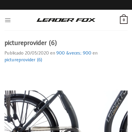
Skip
to
content
0
pictureprovider (6)
Publicado
20/05/2020
en
900 &veces; 900
en
pictureprovider (6)