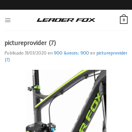
Skip
to
content
0
pictureprovider (7)
Publicado
31/03/2020
en
900 &veces; 900
en
pictureprovider
(7)