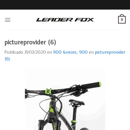
Skip
to
content
0
pictureprovider (6)
Publicado
31/03/2020
en
900 &veces; 900
en
pictureprovider
(6)