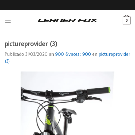
Skip
to
content
0
pictureprovider (3)
Publicado
31/03/2020
en
900 &veces; 900
en
pictureprovider
(3)