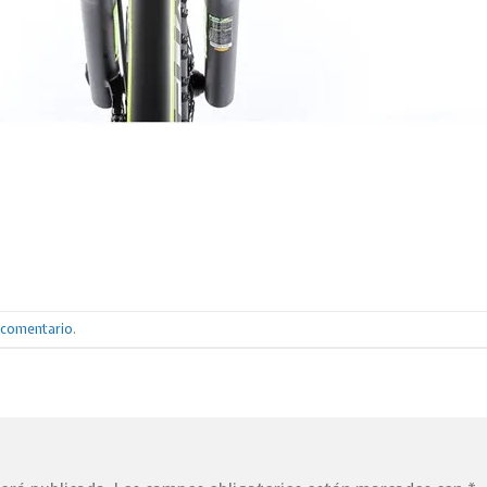
n comentario
.