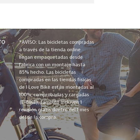
TO
*AVISO: Las bicicletas compradas
a través de la tienda online
llegan empaquetadas desde
fabrica con un montaje hasta
85% hecho. Las bicicletas
compradas en las tiendas físicas
de I Love Bike están montadas al
100%, comprobadas y cargadas
(E-BIKE), también incluyen 1
revisión gratis dentro del 1 mes
desde la compra.