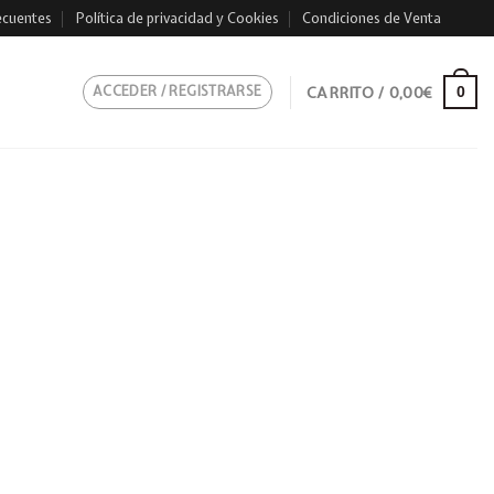
ecuentes
Política de privacidad y Cookies
Condiciones de Venta
ACCEDER / REGISTRARSE
CARRITO /
0,00
€
0