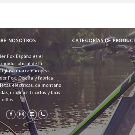
BRE NOSOTROS
CATEGORÍAS DE PRODUC
er Fox España es el
ribuidor oficial de la
stigiosa marca europea
er Fox. Diseña y fabrica
cletas eléctricas, de montaña,
idas, urbanas, triciclos y bicis
 niños.