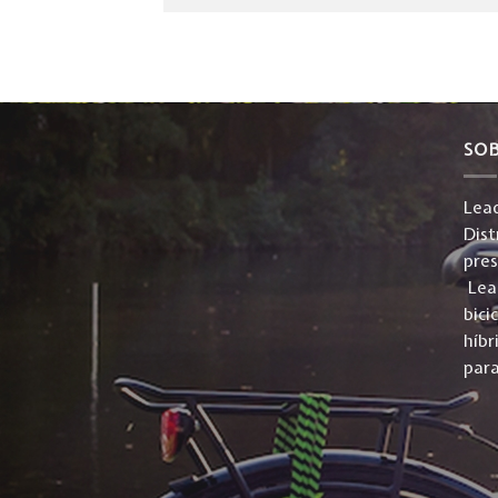
SO
Lead
Dist
pre
Lead
bici
híbr
para