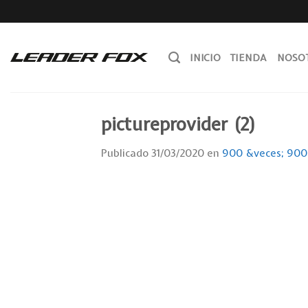
Skip
to
content
INICIO
TIENDA
NOSO
pictureprovider (2)
Publicado
31/03/2020
en
900 &veces; 900