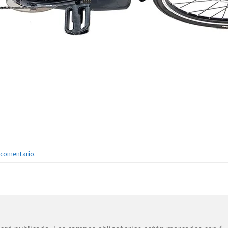
n comentario
.