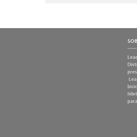
SO
Lead
Dist
pre
Lead
bici
híbr
para