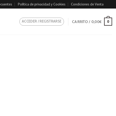
ecuentes
Política de privacidad y Cookies
Condiciones de Venta
ACCEDER / REGISTRARSE
CARRITO /
0,00
€
0