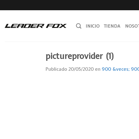
Skip
to
content
INICIO
TIENDA
NOSO
pictureprovider (1)
Publicado
20/05/2020
en
900 &veces; 90