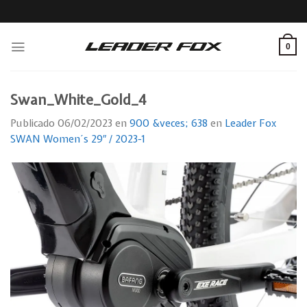
Skip
to
content
0
Swan_White_Gold_4
Publicado
06/02/2023
en
900 &veces; 638
en
Leader Fox
SWAN Women´s 29″ / 2023-1