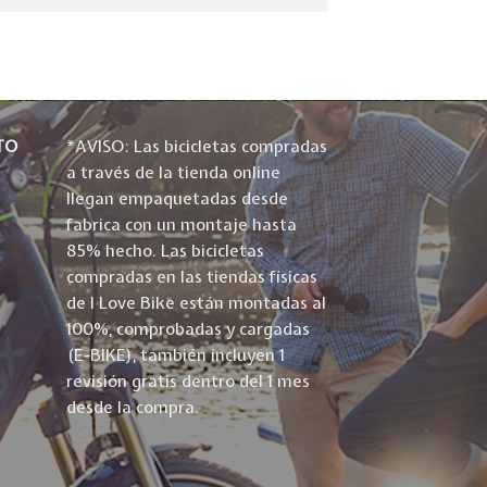
TO
*AVISO: Las bicicletas compradas
a través de la tienda online
llegan empaquetadas desde
fabrica con un montaje hasta
85% hecho. Las bicicletas
compradas en las tiendas físicas
de I Love Bike están montadas al
100%, comprobadas y cargadas
(E-BIKE), también incluyen 1
revisión gratis dentro del 1 mes
desde la compra.