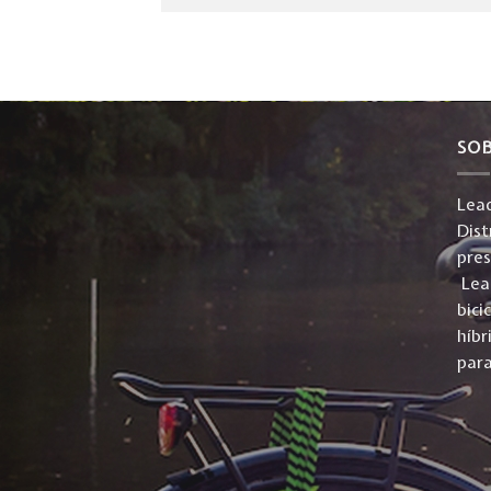
SO
Lead
Dist
pre
Lead
bici
híbr
para