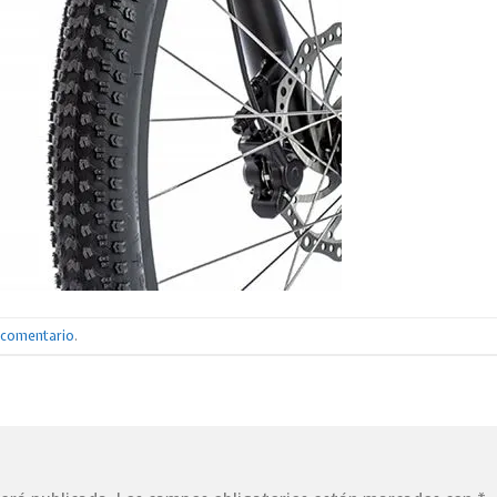
n comentario
.