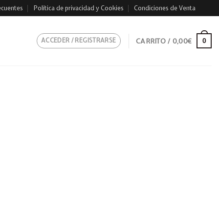
ecuentes
Política de privacidad y Cookies
Condiciones de Venta
ACCEDER / REGISTRARSE
CARRITO /
0,00
€
0