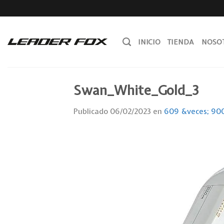
Skip
to
content
INICIO
TIENDA
NOSO
Swan_White_Gold_3
Publicado
06/02/2023
en
609 &veces; 90