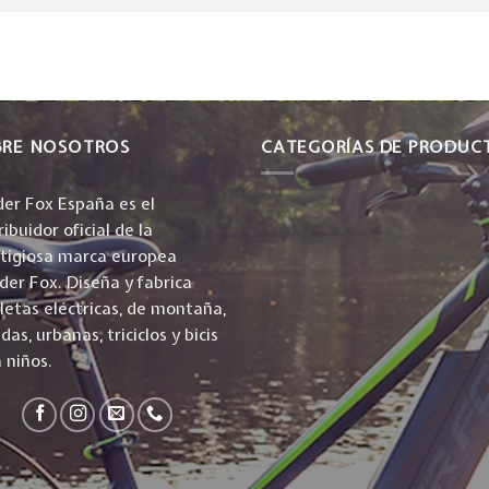
BRE NOSOTROS
CATEGORÍAS DE PRODUC
er Fox España es el
ribuidor oficial de la
stigiosa marca europea
er Fox. Diseña y fabrica
cletas eléctricas, de montaña,
idas, urbanas, triciclos y bicis
 niños.