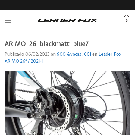
Skip
to
content
0
ARIMO_26_blackmatt_blue7
Publicado
06/02/2023
en
900 &veces; 601
en
Leader Fox
ARIMO 26″ / 2021-1