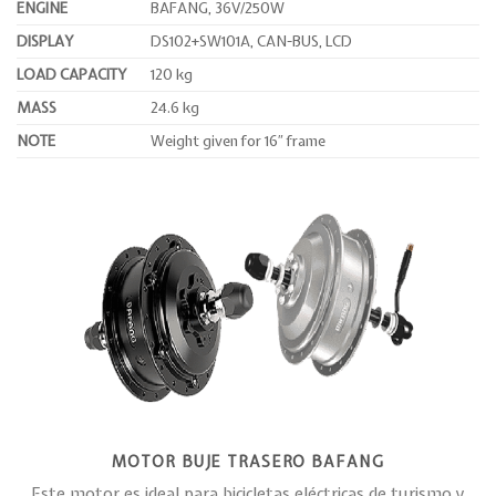
ENGINE
BAFANG, 36V/250W
DISPLAY
DS102+SW101A, CAN-BUS, LCD
LOAD CAPACITY
120 kg
MASS
24.6 kg
NOTE
Weight given for 16″ frame
MOTOR BUJE TRASERO BAFANG
Este motor es ideal para bicicletas eléctricas de turismo y