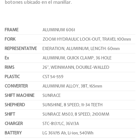
botones ubicado en el manillar.
FRAME
ALUMINUM 6061
FORK
ZOOM HYDRAULIC LOCK-OUT, TRAVEL 100mm
REPRESENTATIVE
EXERATION, ALUMINUM, LENGTH: 60mm
Ex
ALUMINUM, QUICK CLAMP, 36 HOLE
RIMS
26″, WEINMANN, DOUBLE-WALLED
PLASTIC
CST 54-559
CONVERTER
ALUMINUM ALLOY, 38T, 165mm
SHIFT MACHINE
SUNRACE
SHEPHERD
SUNSHINE, 8 SPEED, 11-34 TEETH
SHIFT
SUNRACE M503, 8 SPEED, 2100MM
CHARGER
STC-8137LC, 36V/3A
BATTERY
LG 36V/15 ​​Ah, Li-ion, 540Wh