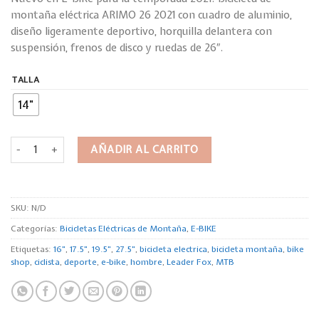
montaña eléctrica ARIMO 26 2021 con cuadro de aluminio,
diseño ligeramente deportivo, horquilla delantera con
suspensión, frenos de disco y ruedas de 26″.
TALLA
14"
Leader Fox ARIMO 26" / 2021-1 cantidad
AÑADIR AL CARRITO
SKU:
N/D
Categorías:
Bicicletas Eléctricas de Montaña
,
E-BIKE
Etiquetas:
16"
,
17.5"
,
19.5"
,
27.5"
,
bicicleta electrica
,
bicicleta montaña
,
bike
shop
,
ciclista
,
deporte
,
e-bike
,
hombre
,
Leader Fox
,
MTB