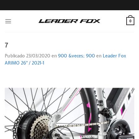
Skip
to
content
0
7
Publicado
23/03/2020
en
900 &veces; 900
en
Leader Fox
ARIMO 26″ / 2021-1