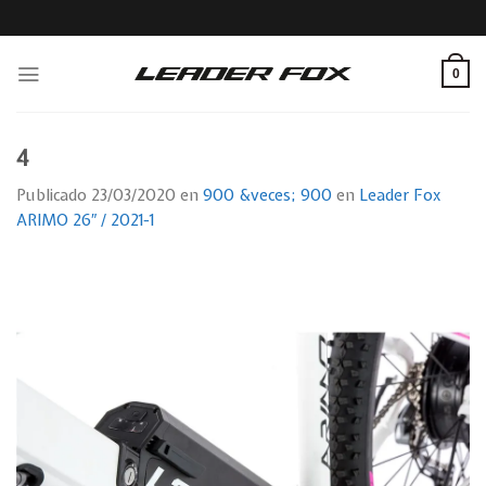
Skip
to
content
0
4
Publicado
23/03/2020
en
900 &veces; 900
en
Leader Fox
ARIMO 26″ / 2021-1