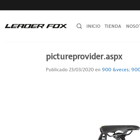
Skip
to
content
INICIO
TIENDA
NOSO
pictureprovider.aspx
Publicado
23/03/2020
en
900 &veces; 90