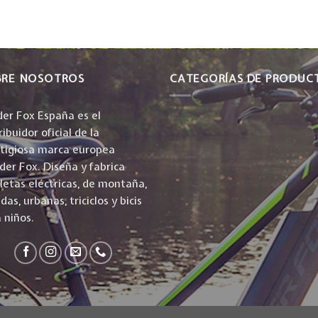
BRE NOSOTROS
CATEGORÍAS DE PRODUC
er Fox España es el
ribuidor oficial de la
stigiosa marca europea
er Fox. Diseña y fabrica
cletas eléctricas, de montaña,
idas, urbanas, triciclos y bicis
 niños.