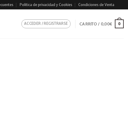
ecuentes
Política de privacidad y Cookies
Condiciones de Venta
ACCEDER / REGISTRARSE
CARRITO /
0,00
€
0