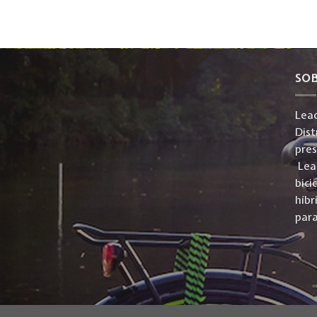
SO
Lead
Dist
pre
Lead
bici
híbr
para