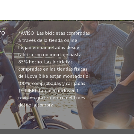
TO
*AVISO: Las bicicletas compradas
a través de la tienda online
llegan empaquetadas desde
fabrica con un montaje hasta
85% hecho. Las bicicletas
compradas en las tiendas físicas
de I Love Bike están montadas al
100%, comprobadas y cargadas
(E-BIKE), también incluyen 1
revisión gratis dentro del 1 mes
desde la compra.