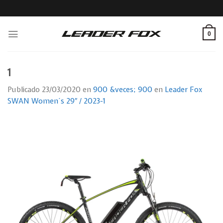
Skip
to
content
0
1
Publicado
23/03/2020
en
900 &veces; 900
en
Leader Fox
SWAN Women´s 29″ / 2023-1