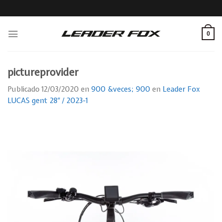
Skip
to
content
0
pictureprovider
Publicado
12/03/2020
en
900 &veces; 900
en
Leader Fox
LUCAS gent 28″ / 2023-1