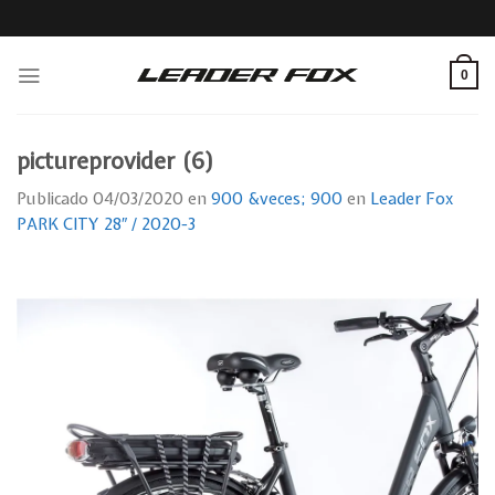
Skip
to
content
0
pictureprovider (6)
Publicado
04/03/2020
en
900 &veces; 900
en
Leader Fox
PARK CITY 28″ / 2020-3