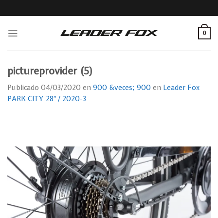
Skip
to
content
0
pictureprovider (5)
Publicado
04/03/2020
en
900 &veces; 900
en
Leader Fox
PARK CITY 28″ / 2020-3