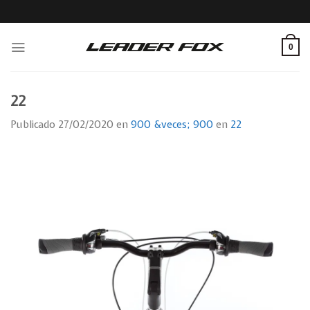
Skip
to
content
0
22
Publicado
27/02/2020
en
900 &veces; 900
en
22