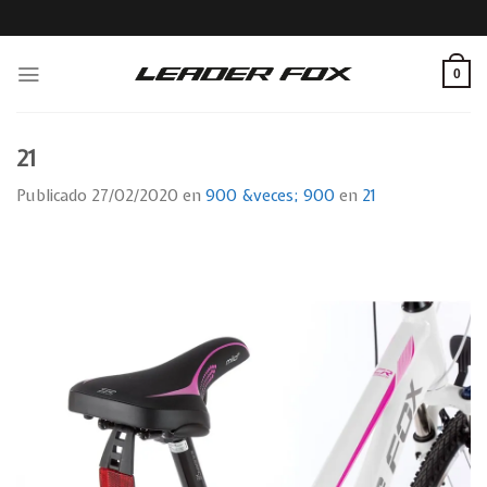
Skip
to
content
0
21
Publicado
27/02/2020
en
900 &veces; 900
en
21