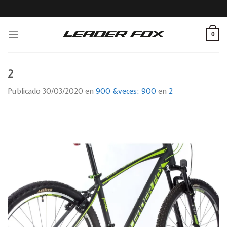
Skip
to
content
0
2
Publicado
30/03/2020
en
900 &veces; 900
en
2