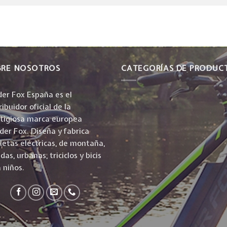
BRE NOSOTROS
CATEGORÍAS DE PRODUC
er Fox España es el
ribuidor oficial de la
stigiosa marca europea
er Fox. Diseña y fabrica
cletas eléctricas, de montaña,
idas, urbanas, triciclos y bicis
 niños.