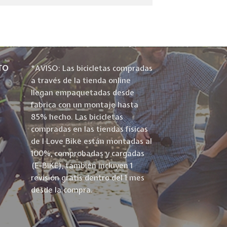
TO
*AVISO: Las bicicletas compradas
a través de la tienda online
llegan empaquetadas desde
fabrica con un montaje hasta
85% hecho. Las bicicletas
compradas en las tiendas físicas
de I Love Bike están montadas al
100%, comprobadas y cargadas
(E-BIKE), también incluyen 1
revisión gratis dentro del 1 mes
desde la compra.