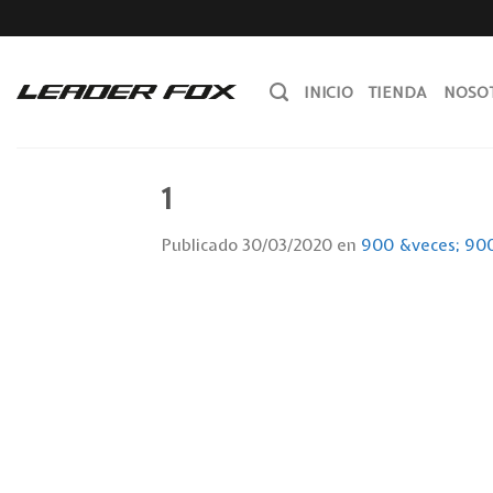
Skip
to
content
INICIO
TIENDA
NOSO
1
Publicado
30/03/2020
en
900 &veces; 90