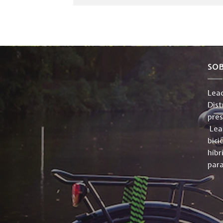
SO
Lead
Dist
pre
Lead
bici
híbr
para