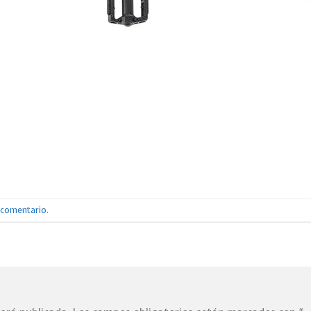
n comentario
.