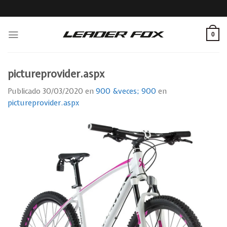
Skip
to
content
0
pictureprovider.aspx
Publicado
30/03/2020
en
900 &veces; 900
en
pictureprovider.aspx