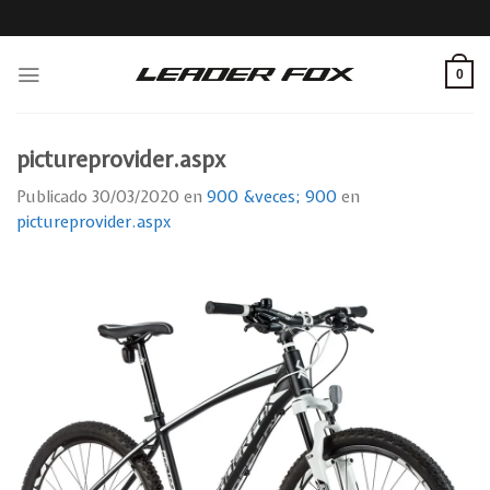
Skip
to
content
0
pictureprovider.aspx
Publicado
30/03/2020
en
900 &veces; 900
en
pictureprovider.aspx