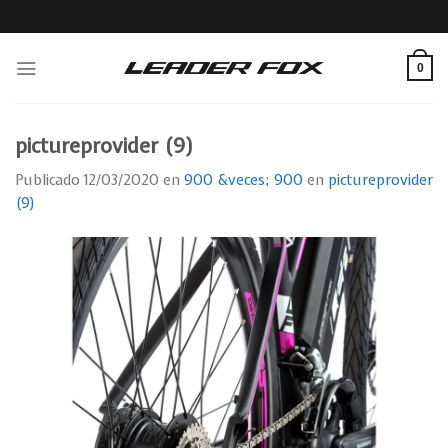
Skip
to
content
0
pictureprovider (9)
Publicado
12/03/2020
en
900 &veces; 900
en
pictureprovider
(9)