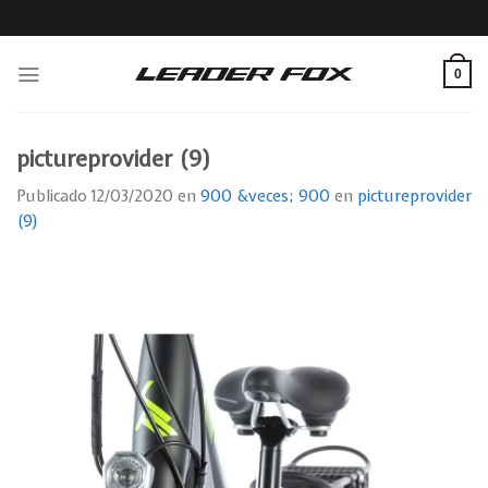
Skip
to
content
0
pictureprovider (9)
Publicado
12/03/2020
en
900 &veces; 900
en
pictureprovider
(9)