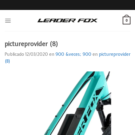
Skip
to
content
0
pictureprovider (8)
Publicado
12/03/2020
en
900 &veces; 900
en
pictureprovider
(8)