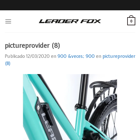
Skip
to
content
0
pictureprovider (8)
Publicado
12/03/2020
en
900 &veces; 900
en
pictureprovider
(8)