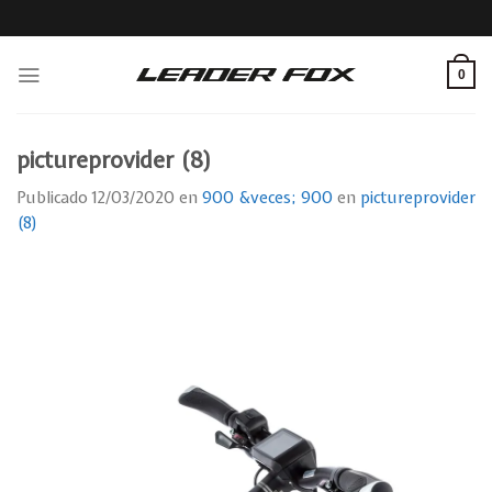
Skip
to
content
0
pictureprovider (8)
Publicado
12/03/2020
en
900 &veces; 900
en
pictureprovider
(8)