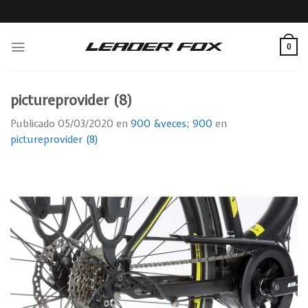
Skip
to
content
0
pictureprovider (8)
Publicado
05/03/2020
en
900 &veces; 900
en
pictureprovider (8)