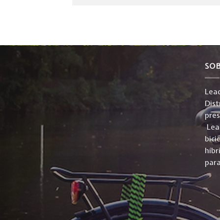
SO
Lead
Dist
pre
Lead
bici
híbr
para