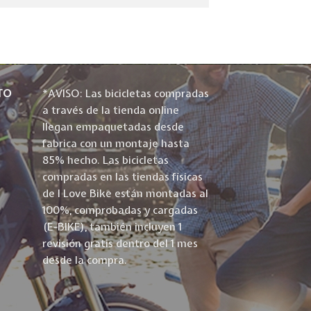
TO
*AVISO: Las bicicletas compradas
a través de la tienda online
llegan empaquetadas desde
fabrica con un montaje hasta
85% hecho. Las bicicletas
compradas en las tiendas físicas
de I Love Bike están montadas al
100%, comprobadas y cargadas
(E-BIKE), también incluyen 1
revisión gratis dentro del 1 mes
desde la compra.