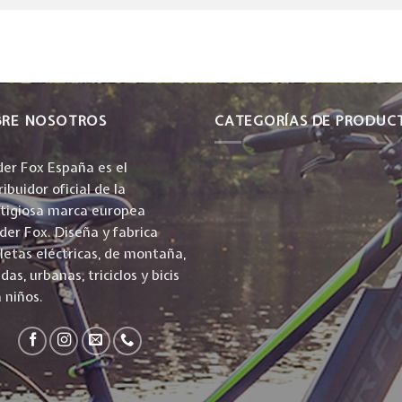
BRE NOSOTROS
CATEGORÍAS DE PRODUC
er Fox España es el
ribuidor oficial de la
stigiosa marca europea
er Fox. Diseña y fabrica
cletas eléctricas, de montaña,
idas, urbanas, triciclos y bicis
 niños.