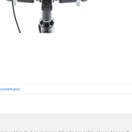
n comentario
.