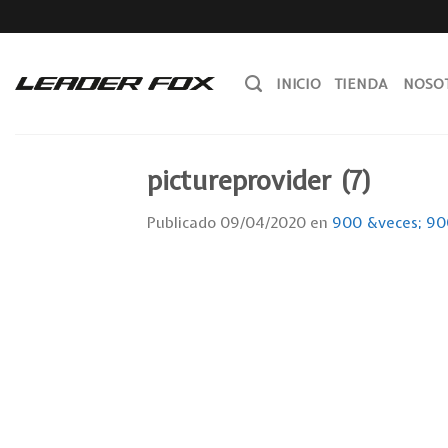
Skip
to
content
INICIO
TIENDA
NOSO
pictureprovider (7)
Publicado
09/04/2020
en
900 &veces; 90