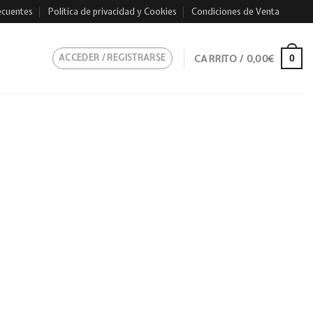
ecuentes
Política de privacidad y Cookies
Condiciones de Venta
ACCEDER / REGISTRARSE
CARRITO /
0,00
€
0