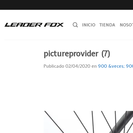
Skip
to
content
INICIO
TIENDA
NOSO
pictureprovider (7)
Publicado
02/04/2020
en
900 &veces; 90