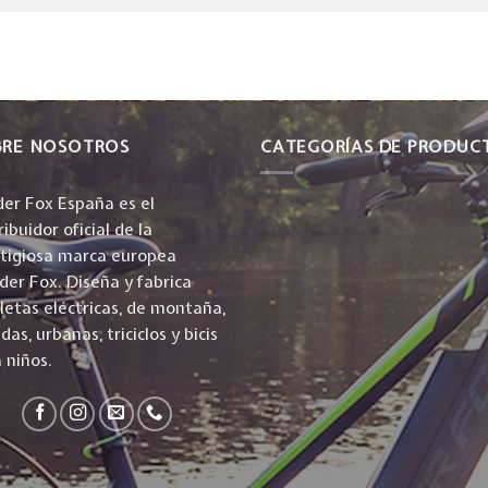
BRE NOSOTROS
CATEGORÍAS DE PRODUC
er Fox España es el
ribuidor oficial de la
stigiosa marca europea
er Fox. Diseña y fabrica
cletas eléctricas, de montaña,
idas, urbanas, triciclos y bicis
 niños.