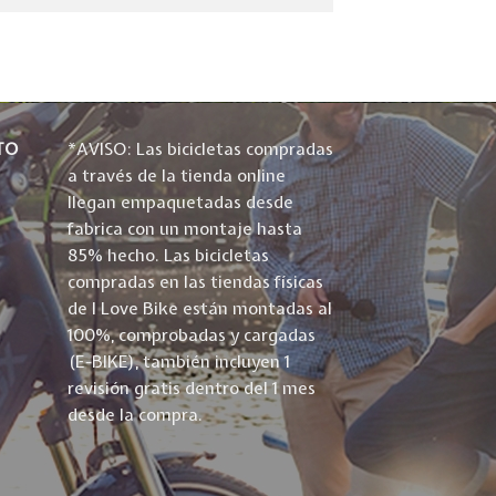
TO
*AVISO: Las bicicletas compradas
a través de la tienda online
llegan empaquetadas desde
fabrica con un montaje hasta
85% hecho. Las bicicletas
compradas en las tiendas físicas
de I Love Bike están montadas al
100%, comprobadas y cargadas
(E-BIKE), también incluyen 1
revisión gratis dentro del 1 mes
desde la compra.