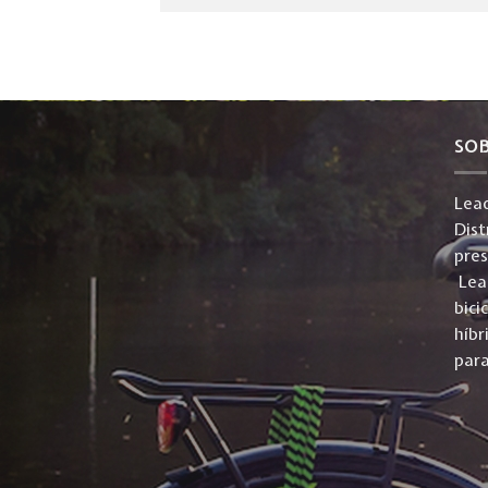
SO
Lead
Dist
pre
Lead
bici
híbr
para