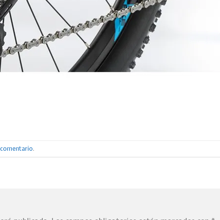
n comentario
.