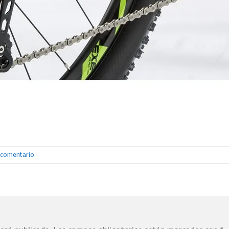
n comentario
.