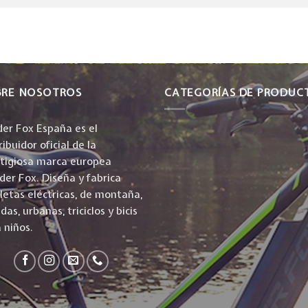
BRE NOSOTROS
CATEGORÍAS DE PRODUC
er Fox España es el
ribuidor oficial de la
stigiosa marca europea
er Fox. Diseña y fabrica
cletas eléctricas, de montaña,
idas, urbanas, triciclos y bicis
 niños.