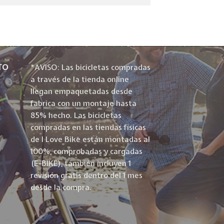
TO
*AVISO: Las bicicletas compradas
a través de la tienda online
llegan empaquetadas desde
fabrica con un montaje hasta
85% hecho. Las bicicletas
compradas en las tiendas físicas
de I Love Bike están montadas al
100%, comprobadas y cargadas
(E-BIKE), también incluyen 1
revisión gratis dentro del 1 mes
desde la compra.