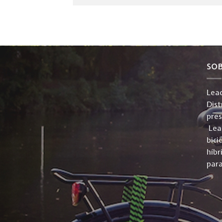
SO
Lead
Dist
pre
Lead
bici
híbr
para