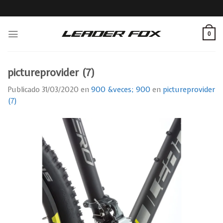
Skip
to
content
0
pictureprovider (7)
Publicado
31/03/2020
en
900 &veces; 900
en
pictureprovider
(7)