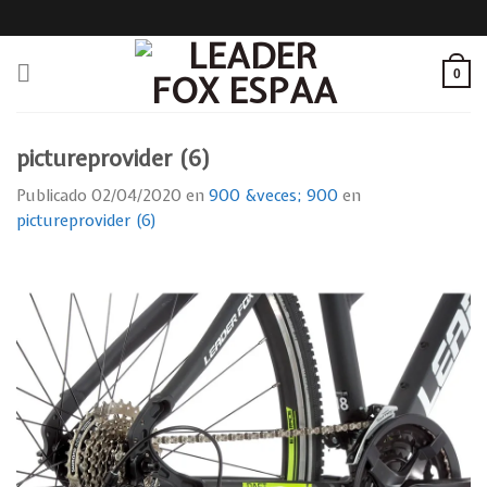
Skip
to
content
0
pictureprovider (6)
Publicado
02/04/2020
en
900 &veces; 900
en
pictureprovider (6)