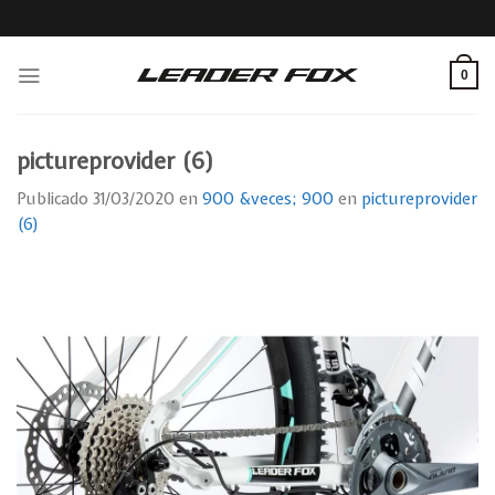
Skip
to
content
0
pictureprovider (6)
Publicado
31/03/2020
en
900 &veces; 900
en
pictureprovider
(6)