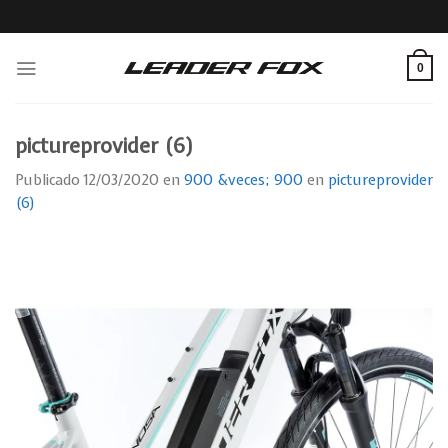
Skip
to
content
0
pictureprovider (6)
Publicado
12/03/2020
en
900 &veces; 900
en
pictureprovider
(6)