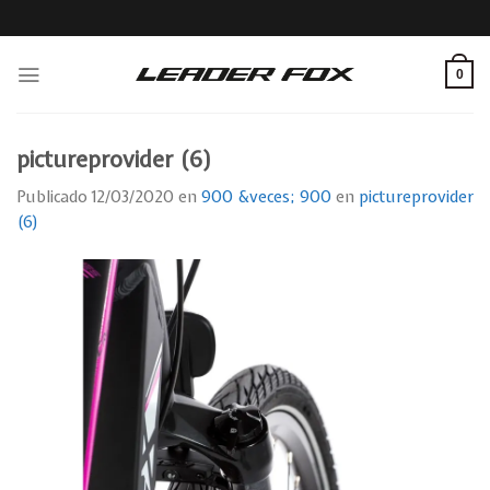
Skip
to
content
0
pictureprovider (6)
Publicado
12/03/2020
en
900 &veces; 900
en
pictureprovider
(6)