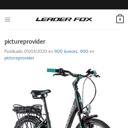
Skip
to
content
0
pictureprovider
Publicado
05/03/2020
en
900 &veces; 900
en
pictureprovider