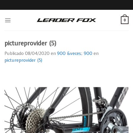
Skip
to
content
0
pictureprovider (5)
Publicado
08/04/2020
en
900 &veces; 900
en
pictureprovider (5)