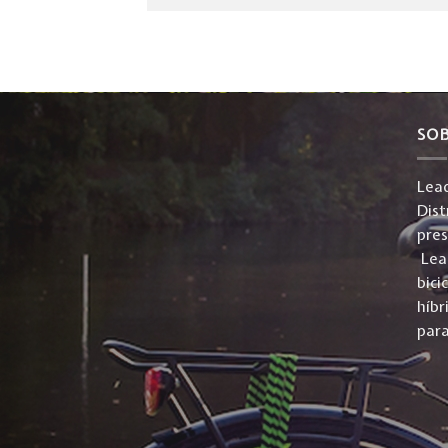
SO
Lead
Dist
pre
Lead
bici
híbr
para