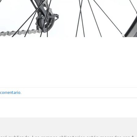
n comentario
.