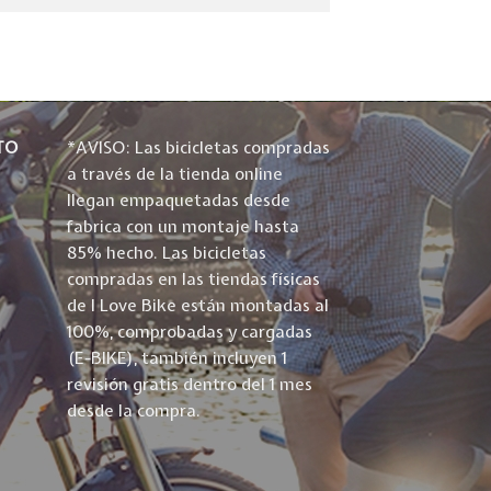
TO
*AVISO: Las bicicletas compradas
a través de la tienda online
llegan empaquetadas desde
fabrica con un montaje hasta
85% hecho. Las bicicletas
compradas en las tiendas físicas
de I Love Bike están montadas al
100%, comprobadas y cargadas
(E-BIKE), también incluyen 1
revisión gratis dentro del 1 mes
desde la compra.