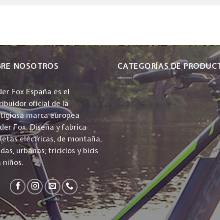
BRE NOSOTROS
CATEGORÍAS DE PRODUC
er Fox España es el
ribuidor oficial de la
stigiosa marca europea
er Fox. Diseña y fabrica
cletas eléctricas, de montaña,
idas, urbanas, triciclos y bicis
 niños.